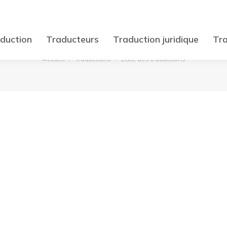
LISTE DES TRADUCTIONS
duction
Traducteurs
Traduction juridique
Tra
Vous êtes ici :
Accueil
Traductions
Liste des traductions