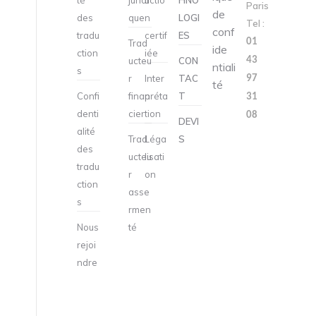
té
juridi
uctio
HNO
Paris
de
des
que
n
LOGI
Tel :
conf
tradu
certif
ES
01
Trad
ide
ction
iée
43
ucteu
CON
ntiali
s
r
Inter
TAC
97
té
Confi
finan
préta
T
31
denti
cier
tion
08
DEVI
alité
Trad
Léga
S
des
ucteu
lisati
tradu
r
on
ction
asse
s
rmen
Nous
té
rejoi
ndre