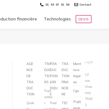
01 43 97 31 08
Contact
duction financière
Technologies
DEVIS
AGE
TRA
TRA
TRA
Ment
NCE
DUC
DUC
DUC
ions
12
DE
TEU
TION
TION
légal
rue
TRA
RS
JURI
FINA
es
Vivie
DUC
DIQU
NCIE
Trad
Cgv
nne,
TION
E
RE
ucteu
7500
Polit
Quali
r
Trad
TEC
2
ique