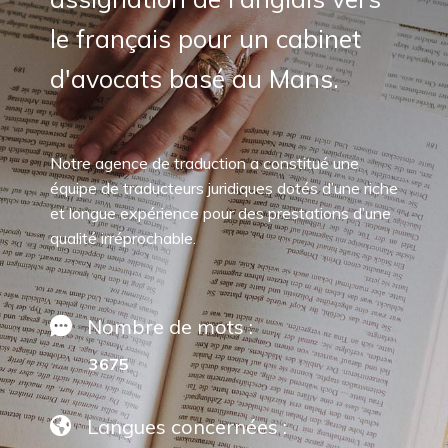
le français pour un cabinet
d'avocats basé au Mans.
Notre agence de traduction a constitué une
équipe de traducteurs juridiques dotés d’une riche
et longue expérience pour des prestations d’une
qualité irréprochable.
Nombre de mots :
3675
Langues concernées :