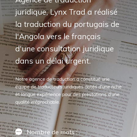
juridique, Lynx Trad a réalisé
la traduction du portugais de
l'Angola vers le français
d'une consultation juridique
dans un délai urgent.
Notre agence de traduction a constitué une
équipe de traducteurs juridiques dotés d’une riche
et longue expérience pour des prestations d’une
qualité irréprochable.
Nombre de mots :