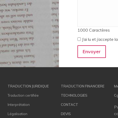
1000
Caractères
J’ai lu et j’accepte 
TRADUCTION JURIDIQUE
TRADUCTION FINANCIERE
Me
Traduction certifiée
TECHNOLOGIES
C
Interprétation
CONTACT
Po
co
Légalisation
DEVIS