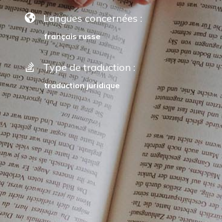
Langues concernées :
français russe
Type de traduction :
traduction juridique