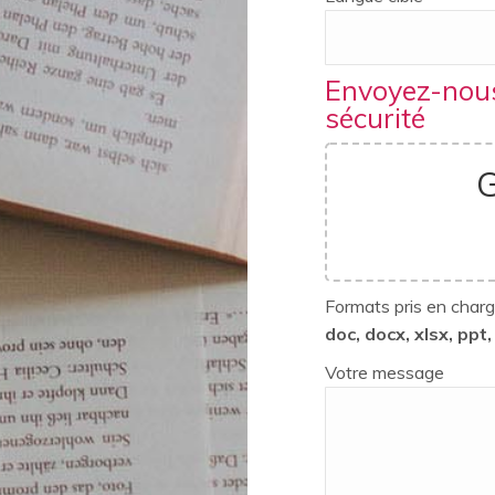
Envoyez-nous
sécurité
G
Formats pris en char
doc, docx, xlsx, ppt,
Votre message