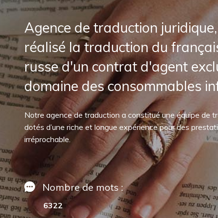
Agence de traduction juridique
réalisé la traduction du françai
russe d'un contrat d'agent excl
domaine des consommables inf
Notre agence de traduction a constitué une équipe de tr
dotés d’une riche et longue expérience pour des prestati
irréprochable.
Nombre de mots :
6322