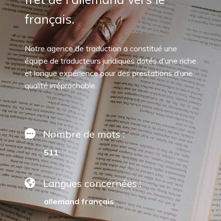
français.
Notre agence de traduction a constitué une
équipe de traducteurs juridiques dotés d’une riche
et longue expérience pour des prestations d’une
qualité irréprochable.
Nombre de mots :
511
Langues concernées :
allemand français