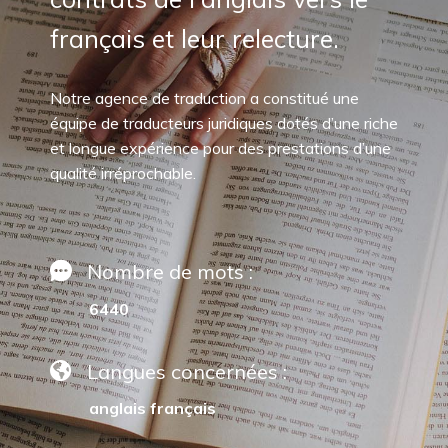
français et leur relecture.
Notre agence de traduction a constitué une
équipe de traducteurs juridiques dotés d’une riche
et longue expérience pour des prestations d’une
qualité irréprochable.
Nombre de mots :
6440
Langues concernées :
anglais français